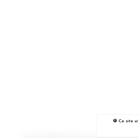
Ce site ut