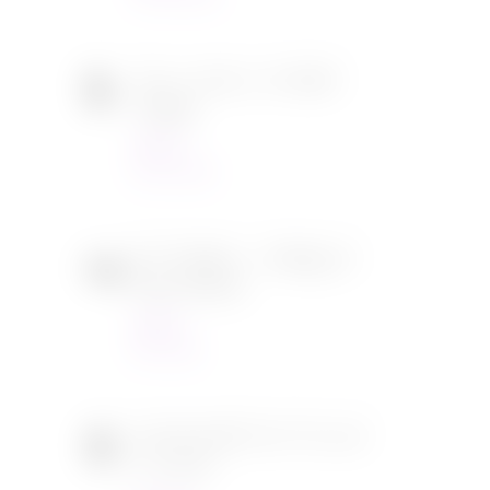
Tous en scène 2 de Garth
Jennings
Cinéma
22/12/2021
SOS Fantômes : l’héritage de
Jason Reitman
Cinéma
30/11/2021
[CONCOURS] DVD The chef
in a truck