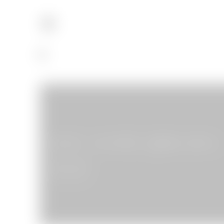
28 ans : Les invités, le gâteau and co.
Articles divers
06/05/2012