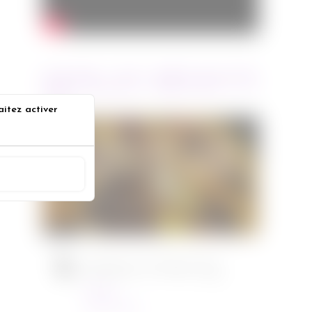
ARTICLES RÉCENTS
aitez activer
Jurassic World : le monde
s
d’après de Colin Trevorrow
ACCEPTER
Cinéma
08/06/2022
Ambulance de Michael Bay
Cinéma
23/03/2022