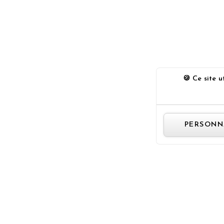
Ce site ut
PERSONN