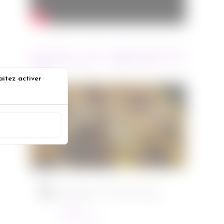
ARTICLES RÉCENTS
aitez activer
Jurassic World : le monde
s
d’après de Colin Trevorrow
ACCEPTER
Cinéma
08/06/2022
Ambulance de Michael Bay
Cinéma
23/03/2022