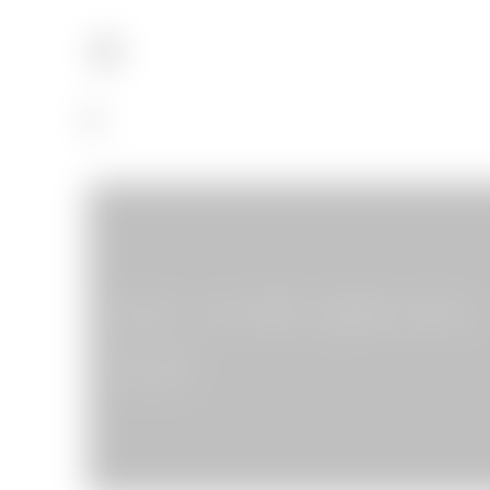
28 ans : Les invités, le gâteau and co.
Articles divers
06/05/2012