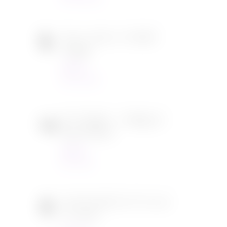
Tous en scène 2 de Garth
Jennings
Cinéma
22/12/2021
SOS Fantômes : l’héritage de
Jason Reitman
Cinéma
30/11/2021
[CONCOURS] DVD The chef
in a truck