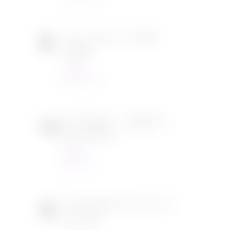
Tous en scène 2 de Garth
Jennings
Cinéma
22/12/2021
SOS Fantômes : l’héritage de
Jason Reitman
Cinéma
30/11/2021
[CONCOURS] DVD The chef
in a truck