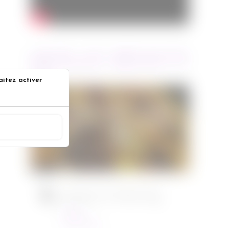
ARTICLES RÉCENTS
aitez activer
Jurassic World : le monde
s
d’après de Colin Trevorrow
ACCEPTER
Cinéma
08/06/2022
Ambulance de Michael Bay
Cinéma
23/03/2022