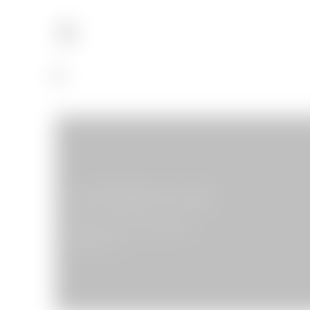
Les bûcherons des villes
Bobby sort le lance-flammes
06/06/2014