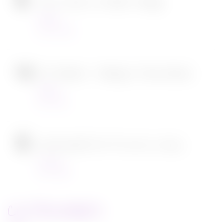
Tous en scène 2 de Garth Jennings
Cinéma
22/12/2021
SOS Fantômes : l’héritage de Jason Reitman
Cinéma
30/11/2021
[CONCOURS] DVD The chef in a truck
Concours
22/11/2021
CATEGORIES