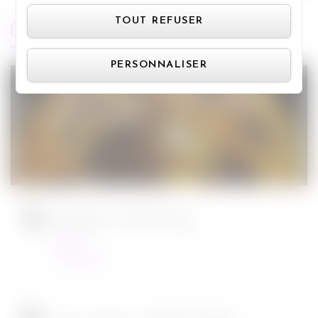
Panneau de gestion des cookie
ARTICLES RÉCENTS
TOUT REFUSER
PERSONNALISER
Jurassic World : le monde d’après de
Colin Trevorrow
Cinéma
08/06/2022
Ambulance de Michael Bay
Cinéma
23/03/2022