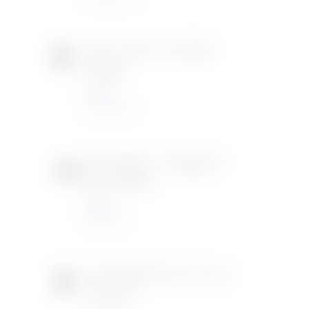
Tous en scène 2 de Garth
Jennings
Cinéma
22/12/2021
SOS Fantômes : l’héritage de
Jason Reitman
Cinéma
30/11/2021
[CONCOURS] DVD The chef
in a truck