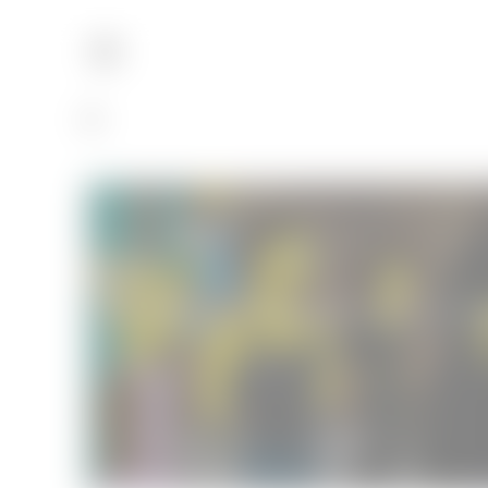
La tétralogie du Bourbon Kid par Ano
Livres
15/05/2014