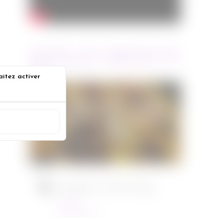
ARTICLES RÉCENTS
aitez activer
Jurassic World : le monde
s
d’après de Colin Trevorrow
ACCEPTER
Cinéma
08/06/2022
Ambulance de Michael Bay
Cinéma
23/03/2022