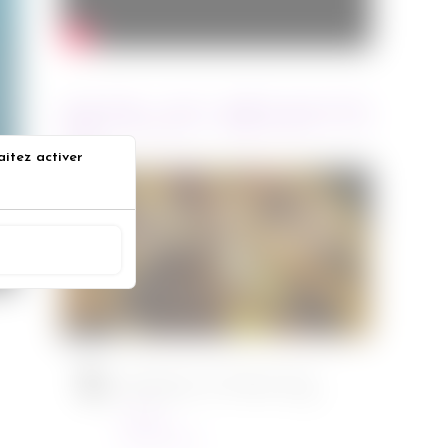
ARTICLES RÉCENTS
aitez activer
Jurassic World : le monde
s
d’après de Colin Trevorrow
ACCEPTER
Cinéma
08/06/2022
Ambulance de Michael Bay
Cinéma
23/03/2022