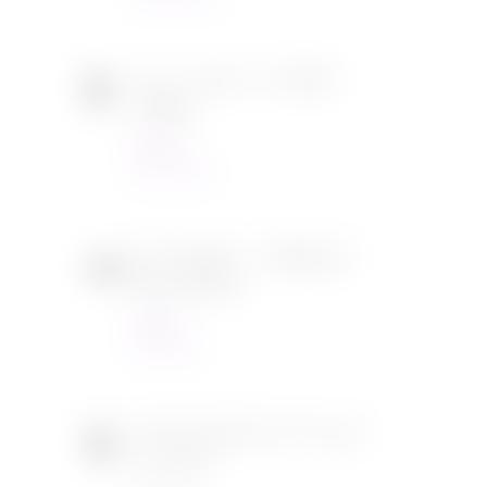
Tous en scène 2 de Garth
Jennings
Cinéma
22/12/2021
SOS Fantômes : l’héritage de
Jason Reitman
Cinéma
30/11/2021
[CONCOURS] DVD The chef
in a truck