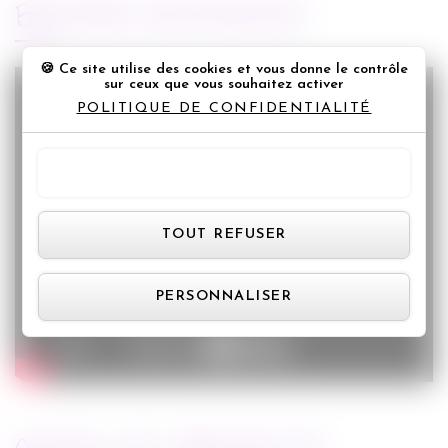
BANDE-ANNONCE
Ce site utilise des cookies et vous donne le contrôle
sur ceux que vous souhaitez activer
POLITIQUE DE CONFIDENTIALITÉ
TOUT ACCEPTER
Panneau de gestion des cookie
TOUT REFUSER
PERSONNALISER