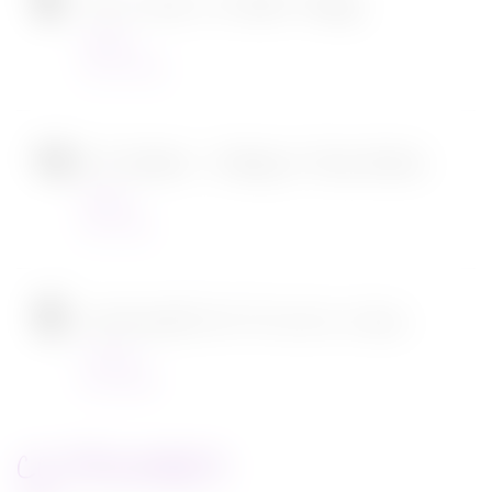
Tous en scène 2 de Garth Jennings
Cinéma
22/12/2021
SOS Fantômes : l’héritage de Jason Reitman
Cinéma
30/11/2021
[CONCOURS] DVD The chef in a truck
Concours
22/11/2021
CATEGORIES