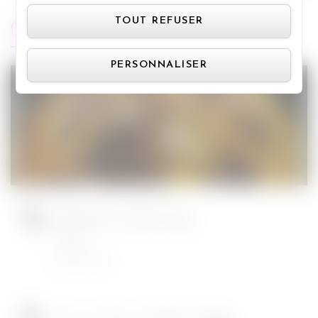
Panneau de gestion des cookie
ARTICLES RÉCENTS
TOUT REFUSER
PERSONNALISER
Jurassic World : le monde d’après de
Colin Trevorrow
Cinéma
08/06/2022
Ambulance de Michael Bay
Cinéma
23/03/2022