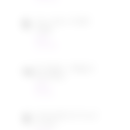
Tous en scène 2 de Garth
Jennings
Cinéma
22/12/2021
SOS Fantômes : l’héritage de
Jason Reitman
Cinéma
30/11/2021
[CONCOURS] DVD The chef
in a truck