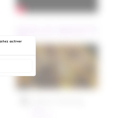
ARTICLES RÉCENTS
aitez activer
Jurassic World : le monde
s
d’après de Colin Trevorrow
ACCEPTER
Cinéma
08/06/2022
Ambulance de Michael Bay
Cinéma
23/03/2022