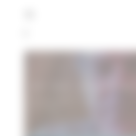
Dalton Trumbo : rencontre avec Bryan
Rencontres - Conférences de presse
27/04/2016