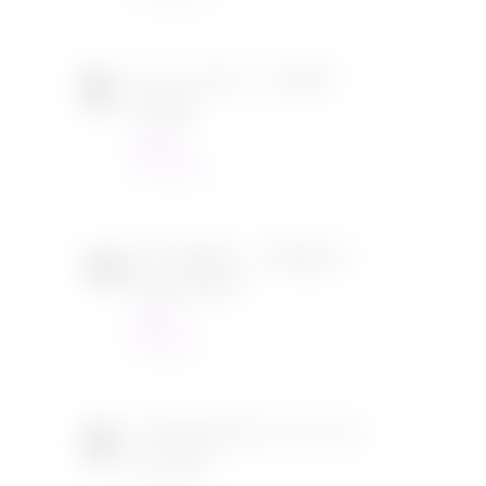
Tous en scène 2 de Garth
Jennings
Cinéma
22/12/2021
SOS Fantômes : l’héritage de
Jason Reitman
Cinéma
30/11/2021
[CONCOURS] DVD The chef
in a truck