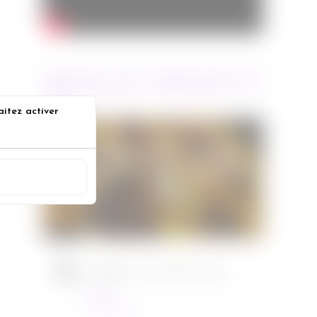
ARTICLES RÉCENTS
aitez activer
Jurassic World : le monde
s
d’après de Colin Trevorrow
ACCEPTER
Cinéma
08/06/2022
Ambulance de Michael Bay
Cinéma
23/03/2022