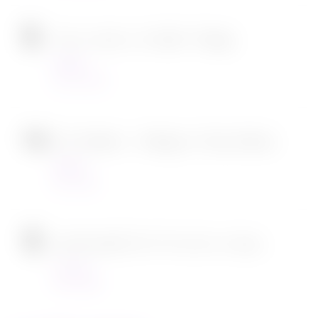
Tous en scène 2 de Garth Jennings
Cinéma
22/12/2021
SOS Fantômes : l’héritage de Jason Reitman
Cinéma
30/11/2021
[CONCOURS] DVD The chef in a truck
Concours
22/11/2021