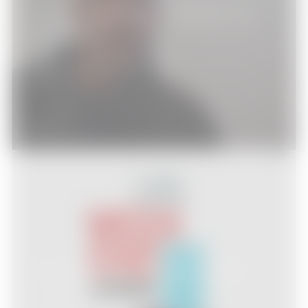
Un week-end à Paris : rencontre avec
Roger Michell
Rencontres - Conférences de presse
05/03/2014
[Concours] Un week-end à Paris
Concours