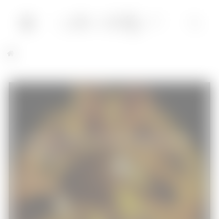
Jurassic World : le monde d’après de Colin
Trevorrow
Cinéma
08/06/2022