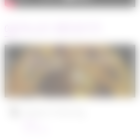
ARTICLES RÉCENTS
Jurassic World : le monde d’après de
Colin Trevorrow
Cinéma
08/06/2022
Ambulance de Michael Bay
Cinéma
23/03/2022