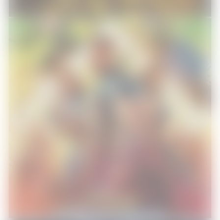
Thor Ragnarok de Taika Waititi
#DisneySocialClub
Cinéma
20/10/2017