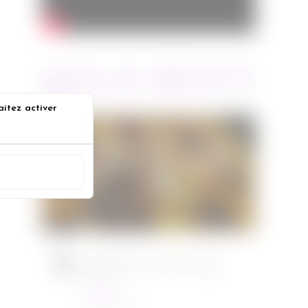
ARTICLES RÉCENTS
aitez activer
Jurassic World : le monde
s
d’après de Colin Trevorrow
ACCEPTER
Cinéma
08/06/2022
Ambulance de Michael Bay
Cinéma
23/03/2022