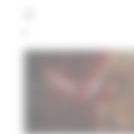
Star Wars – Le Réveil de la Force
Cinéma
18/12/2015