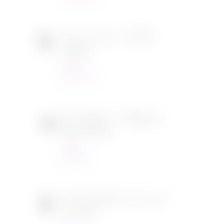
Tous en scène 2 de Garth
Jennings
Cinéma
22/12/2021
SOS Fantômes : l’héritage de
Jason Reitman
Cinéma
30/11/2021
[CONCOURS] DVD The chef
in a truck