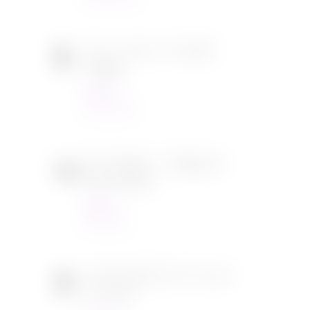
Tous en scène 2 de Garth
Jennings
Cinéma
22/12/2021
SOS Fantômes : l’héritage de
Jason Reitman
Cinéma
30/11/2021
[CONCOURS] DVD The chef
in a truck