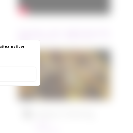
ARTICLES RÉCENTS
aitez activer
Jurassic World : le monde
s
d’après de Colin Trevorrow
ACCEPTER
Cinéma
08/06/2022
Ambulance de Michael Bay
Cinéma
23/03/2022