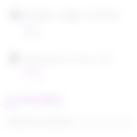
SOS Fantômes : l’héritage de Jason Reitman
Cinéma
30/11/2021
[CONCOURS] DVD The chef in a truck
Concours
22/11/2021
CATEGORIES
Categories
Sélectionner une catégorie