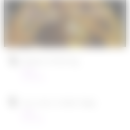
Jurassic World : le monde d’après de
Colin Trevorrow
Cinéma
08/06/2022
Ambulance de Michael Bay
Cinéma
23/03/2022
Tous en scène 2 de Garth Jennings
Cinéma
22/12/2021