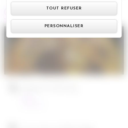
Panneau de gestion des cookie
ARTICLES RÉCENTS
TOUT REFUSER
PERSONNALISER
Jurassic World : le monde d’après de
Colin Trevorrow
Cinéma
08/06/2022
Ambulance de Michael Bay
Cinéma
23/03/2022