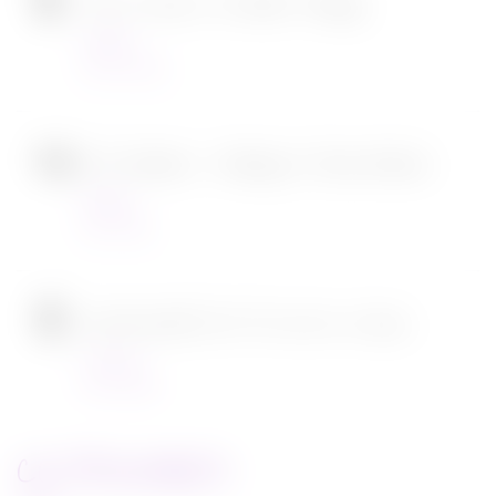
Tous en scène 2 de Garth Jennings
Cinéma
22/12/2021
SOS Fantômes : l’héritage de Jason Reitman
Cinéma
30/11/2021
[CONCOURS] DVD The chef in a truck
Concours
22/11/2021
CATEGORIES