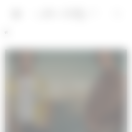
Once upon a time in… Hollywood de
Quentin Tarantino
Cinéma
11/08/2019