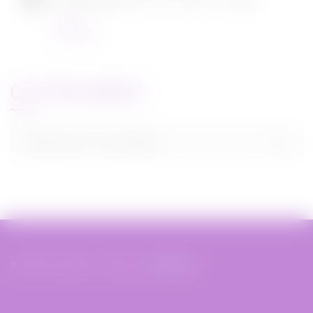
[CONCOURS] DVD The chef in a truck
Concours
22/11/2021
CATEGORIES
Categories
Sélectionner une catégorie
© 2019 Miss Bobby - Réalisé par
XIAHDEH