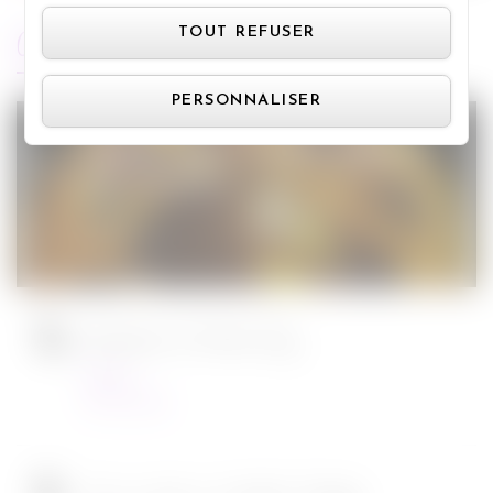
Panneau de gestion des cookie
ARTICLES RÉCENTS
TOUT REFUSER
PERSONNALISER
Jurassic World : le monde d’après de
Colin Trevorrow
Cinéma
08/06/2022
Ambulance de Michael Bay
Cinéma
23/03/2022