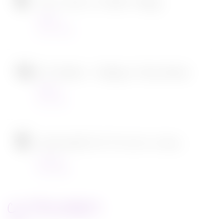
Tous en scène 2 de Garth Jennings
Cinéma
22/12/2021
SOS Fantômes : l’héritage de Jason Reitman
Cinéma
30/11/2021
[CONCOURS] DVD The chef in a truck
Concours
22/11/2021
CATEGORIES