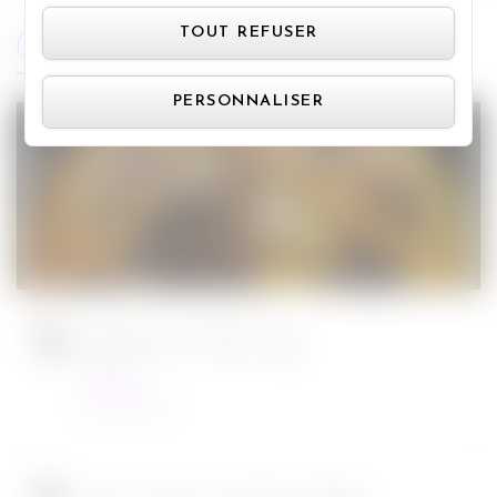
Panneau de gestion des cookie
ARTICLES RÉCENTS
TOUT REFUSER
PERSONNALISER
Jurassic World : le monde d’après de
Colin Trevorrow
Cinéma
08/06/2022
Ambulance de Michael Bay
Cinéma
23/03/2022