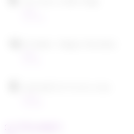
Tous en scène 2 de Garth Jennings
Cinéma
22/12/2021
SOS Fantômes : l’héritage de Jason Reitman
Cinéma
30/11/2021
[CONCOURS] DVD The chef in a truck
Concours
22/11/2021
CATEGORIES