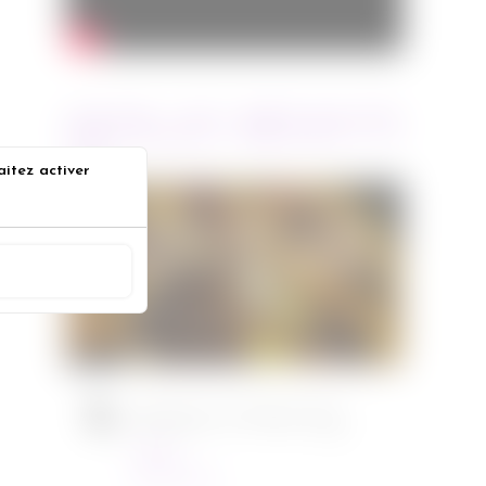
ARTICLES RÉCENTS
aitez activer
Jurassic World : le monde
s
d’après de Colin Trevorrow
ACCEPTER
Cinéma
08/06/2022
Ambulance de Michael Bay
Cinéma
23/03/2022