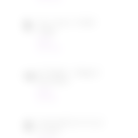
Tous en scène 2 de Garth
Jennings
Cinéma
22/12/2021
SOS Fantômes : l’héritage de
Jason Reitman
Cinéma
30/11/2021
[CONCOURS] DVD The chef
in a truck