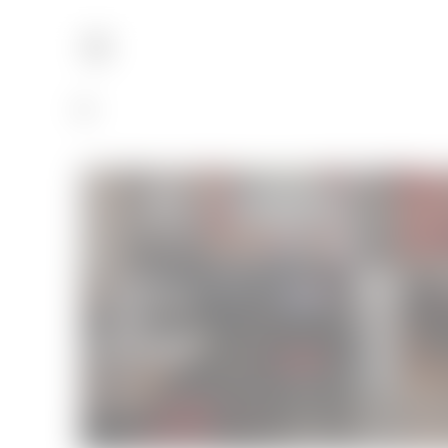
Le meilleur italien de Paris : IDA par D
Cuisine
22/05/2016