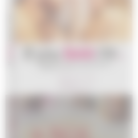
[Test Blu-Ray] If you love me
DVD - Blu-Ray
[Test DVD] À trois on y va