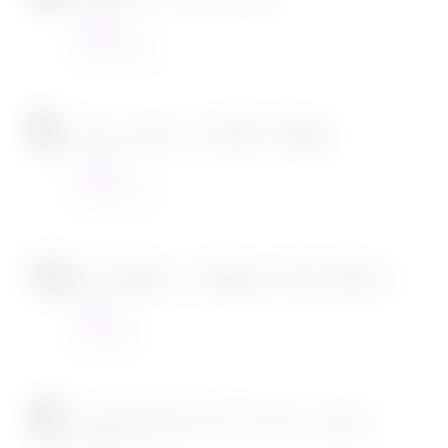
Cinéma
23/03/2022
Tous en scène 2 de Garth Jennings
Cinéma
22/12/2021
SOS Fantômes : l’héritage de Jason Reitman
Cinéma
30/11/2021
[CONCOURS] DVD The chef in a truck