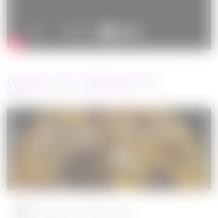
ARTICLES RÉCENTS
Jurassic World : le monde d’après de
Colin Trevorrow
Cinéma
08/06/2022
Ambulance de Michael Bay