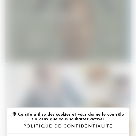
[Test Blu-Ray] Birdman
DVD - Blu-Ray
[Concours] Les chaises musicales
Ce site utilise des cookies et vous donne le contrôle
sur ceux que vous souhaitez activer
POLITIQUE DE CONFIDENTIALITÉ
Concours