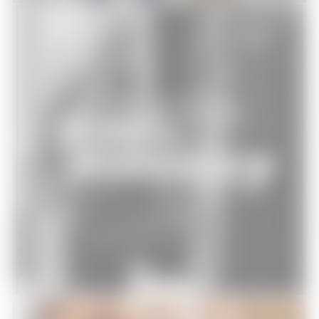
[Test Blu-Ray] Fast and Furious
7
DVD - Blu-Ray
27/07/2015