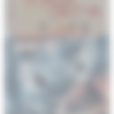
DVD - Blu-Ray
Sharknado 3 : Oh hell no !
Télévision