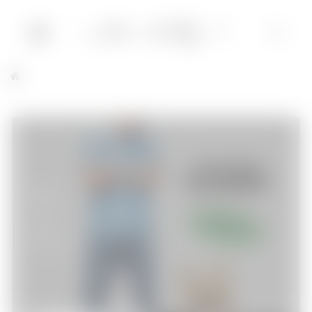
Ted 2
Cinéma
28/07/2015