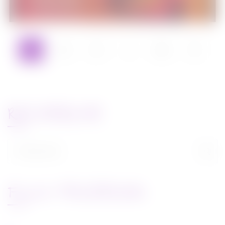
1
2
3
…
14
RECHERCHE
Rechercher :
FLUX FACEBOOK