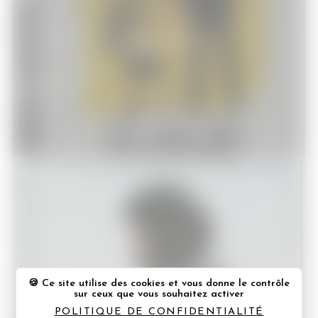
[Test DVD] Hungry Hearts
DVD - Blu-Ray
07/07/2015
[Test DVD] American Sniper
Ce site utilise des cookies et vous donne le contrôle
sur ceux que vous souhaitez activer
DVD - Blu-Ray
POLITIQUE DE CONFIDENTIALITÉ