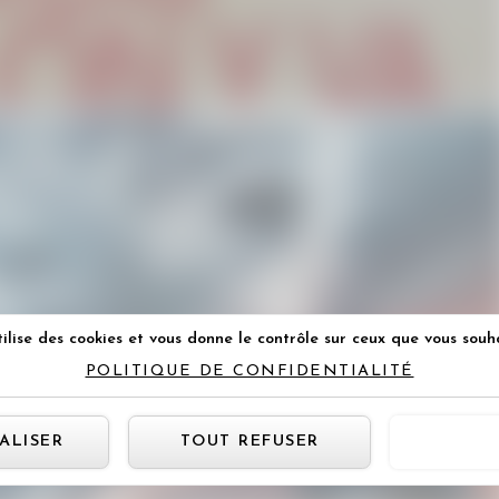
ilise des cookies et vous donne le contrôle sur ceux que vous souh
POLITIQUE DE CONFIDENTIALITÉ
Panneau de gestion des cookie
ALISER
TOUT REFUSER
TOUT 