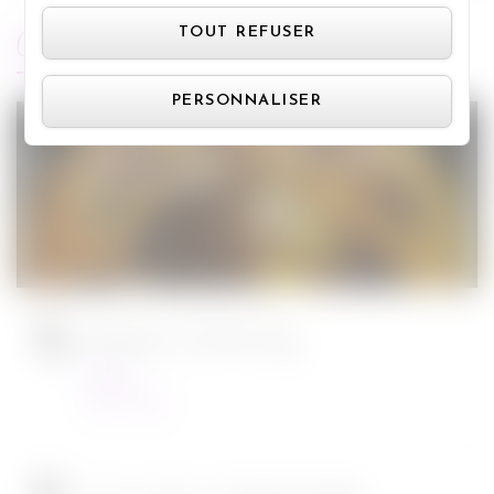
Panneau de gestion des cookie
ARTICLES RÉCENTS
TOUT REFUSER
PERSONNALISER
Jurassic World : le monde d’après de
Colin Trevorrow
Cinéma
08/06/2022
Ambulance de Michael Bay
Cinéma
23/03/2022