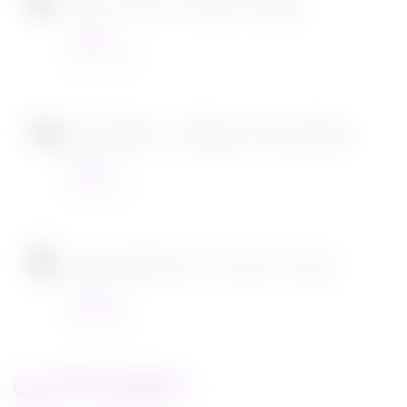
Tous en scène 2 de Garth Jennings
Cinéma
22/12/2021
SOS Fantômes : l’héritage de Jason Reitman
Cinéma
30/11/2021
[CONCOURS] DVD The chef in a truck
Concours
22/11/2021
CATEGORIES