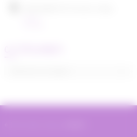
[CONCOURS] DVD The chef in a truck
Concours
22/11/2021
CATEGORIES
Categories
Sélectionner une catégorie
© 2019 Miss Bobby - Réalisé par
XIAHDEH