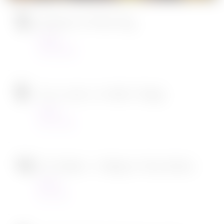
Ambulance de Michael Bay
Cinéma
23/03/2022
Tous en scène 2 de Garth Jennings
Cinéma
22/12/2021
SOS Fantômes : l’héritage de Jason Reitman
Cinéma
30/11/2021