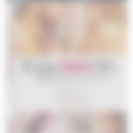
[Test Blu-Ray] If you love me
DVD - Blu-Ray