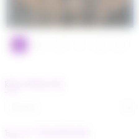
1
2
3
…
5
RECHERCHE
Rechercher :
FLUX FACEBOOK