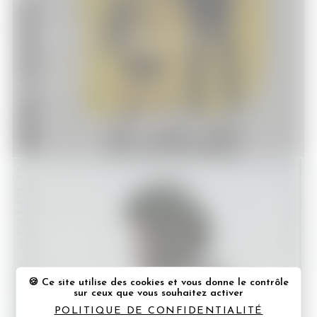
[Test DVD] Hungry Hearts
DVD - Blu-Ray
07/07/2015
[Test DVD] American Sniper
Ce site utilise des cookies et vous donne le contrôle
sur ceux que vous souhaitez activer
DVD - Blu-Ray
POLITIQUE DE CONFIDENTIALITÉ