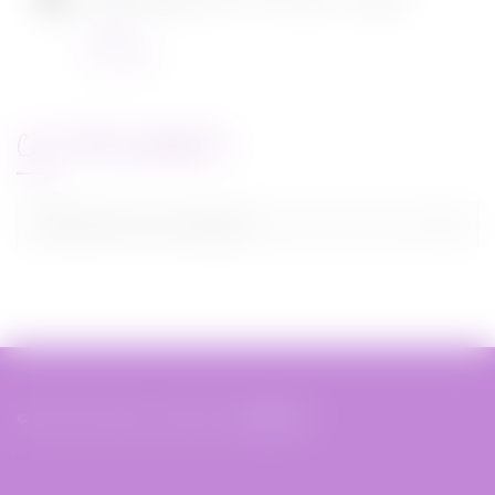
[CONCOURS] DVD The chef in a truck
Concours
22/11/2021
CATEGORIES
Categories
Sélectionner une catégorie
© 2019 Miss Bobby - Réalisé par
XIAHDEH