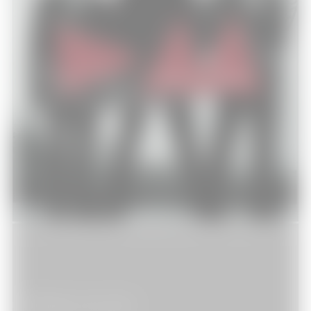
Depeche Mode au Stade de France –
The Delta Machine Tour
Musique
30/06/2013
Mi-laine, mi-coton