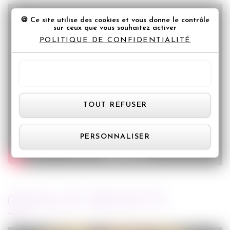
Ce site utilise des cookies et vous donne le contrôle
sur ceux que vous souhaitez activer
POLITIQUE DE CONFIDENTIALITÉ
TOUT ACCEPTER
Panneau de gestion des cookie
TOUT REFUSER
PERSONNALISER
ARTICLES RÉCENTS