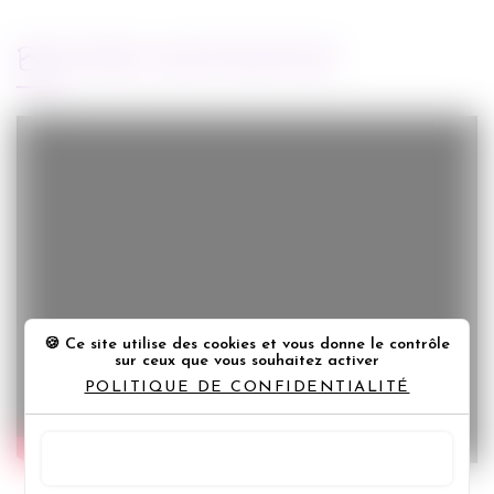
BANDE-ANNONCE
Ce site utilise des cookies et vous donne le contrôle
sur ceux que vous souhaitez activer
POLITIQUE DE CONFIDENTIALITÉ
TOUT ACCEPTER