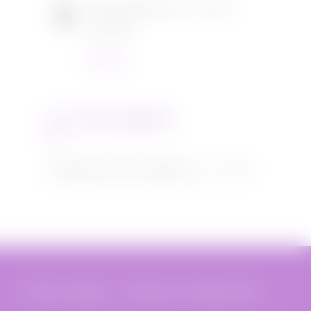
[CONCOURS] DVD The chef
in a truck
Concours
22/11/2021
CATEGORIES
Categories
Sélectionner une catégorie
Mentions légales
Politique de confidentialité