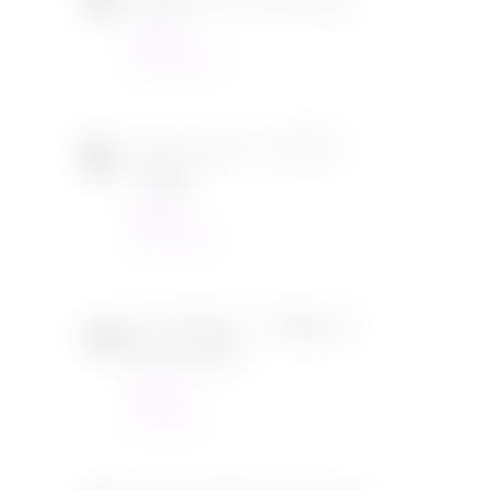
Ambulance de Michael Bay
Cinéma
23/03/2022
Tous en scène 2 de Garth
Jennings
Cinéma
22/12/2021
SOS Fantômes : l’héritage de
Jason Reitman
Cinéma
30/11/2021