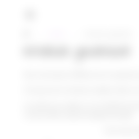
Cuisine
Interlude gourmand
→
→
Interlude gourmand
Nous interrompons la diffusion de nos programmes
À l’occasion de cet événement, quelques clichés ont é
J’en profite pour souhaiter une très belle fête de
très bonne
fête à toutes les mamans du monde
.
Faux tiramisu f