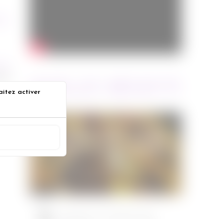
011
OST
ife
ARTICLES RÉCENTS
aitez activer
s
Jurassic World : le monde
ACCEPTER
d’après de Colin Trevorrow
Cinéma
08/06/2022