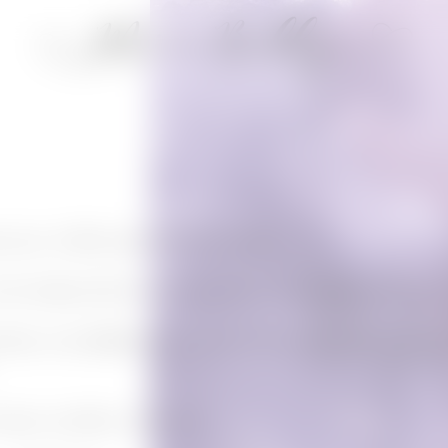
 pour un flash spécial
fête des Mères
.
té réalisés afin de vous faire saliver. Je vous laisse apprécier.
s Mères à
La Meilleure que j’aime de tout mon cœur
, ainsi qu
raises, myrtilles et spéculoos.