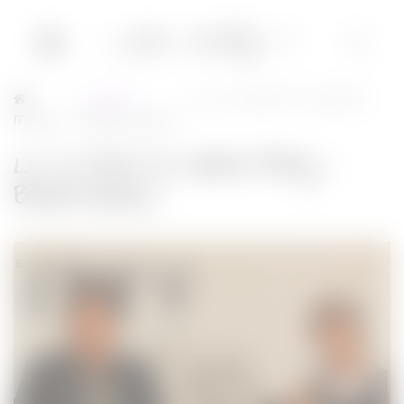
Cinéma
La vie rêvée de Walter
→
→
Mitty – Bande-annonce
La vie rêvée de Walter Mitty –
Bande-annonce