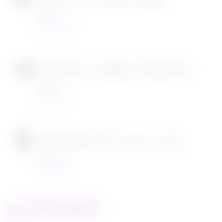
Tous en scène 2 de Garth Jennings
Cinéma
22/12/2021
SOS Fantômes : l’héritage de Jason Reitman
Cinéma
30/11/2021
[CONCOURS] DVD The chef in a truck
Concours
22/11/2021
CATEGORIES