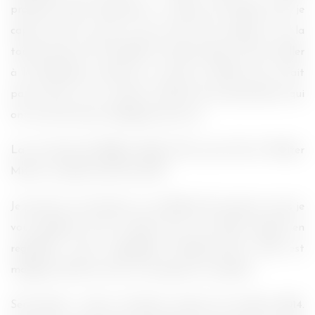
profond, plein d’émotions, ce genre de détails que je
capte tout de suite et qui m’ont fait appuyer sur la
touche lecture. Et là, BAM ! En plein dans le cœur. Stiller
à la réalisation mettant en scène un Stiller qui ne fait
pas le pitre. J’ai vu passer nombre de commentaires qui
ont tous été aussi subjugués que moi.
La vie rêvée de Walter Mitty
(The secret life of Walter
Mitty), remake du film de 1947.
Je pourrais vous donner un semblant de synopsis, mais je
vous gâcherai tout le plaisir que vous allez prendre en
regardant cette magnifique bande-annonce. Elle est
magique, elle fait rêver, la musique est superbe.
Seul bémol : devoir attendre jusqu’au
1er janvier 2014
.