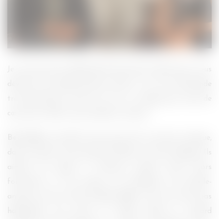
Je n’ai pas pour habitude de faire des articles pour vous
dévoiler une bande-annonce (sauf si on me le demande
très gentiment), mais là, j’ai eu un méga gros coup de
cœur pour celle-ci pour plusieurs raisons.
Ben Stiller
est plutôt connu pour être un acteur comique,
dans la même veine qu’Owen Wilson et Vince Vaughn. Ils
aiment les gags et l’humour plutôt lourd. Alors
forcément, je vois passer sur Facebook une bande-
annonce avec la tête de
Ben Stiller
, mais une tête pas
habituelle, vous savez ce visage sincère, ce regard