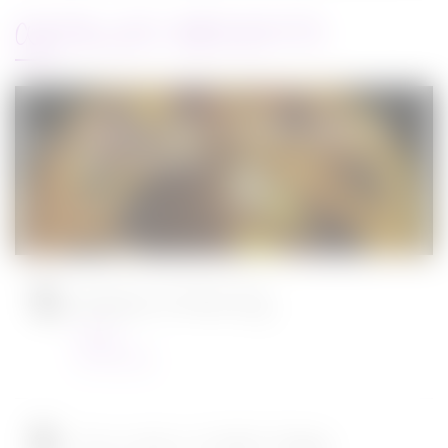
ARTICLES RÉCENTS
Jurassic World : le monde d’après de
Colin Trevorrow
Cinéma
08/06/2022
Ambulance de Michael Bay
Cinéma
23/03/2022