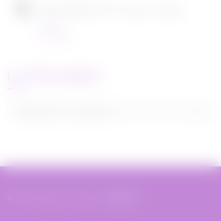
[CONCOURS] DVD The chef in a truck
Concours
22/11/2021
CATEGORIES
Categories
Sélectionner une catégorie
© 2019 Miss Bobby - Réalisé par
XIAHDEH