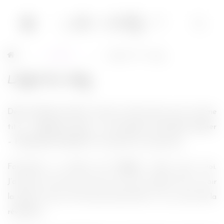
Livres
L’appel du sang
→
→
L’appel du sang
Déjà, Stephenie Meyer aurait pu faire plus court comme
titre :
L’appel du sang – La seconde vie de Bree Tanner
– Hésitation Novella
. On reprend sa respiration.
Forcément, un dérivé de
Twilight
, c’était pour moi.
J’annonce tout de suite que ceux qui veulent lire ou voir
la saga et qui ne l’ont pas encore fait, il va y avoir de la
révélation.