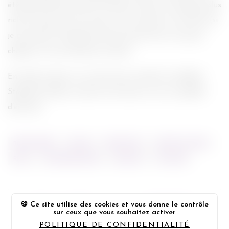
été bâclé. Elle avait de la matière à faire un bouquin plus
riche et plus gros. Du coup, je suis restée sur ma faim (si
je puis dire). On dénotera aussi que le livre n’a aucun
chapitre. Il se lit de bout en bout.
En même temps, on ne peut pas vraiment considérer
Stephenie Meyer comme un écrivain, à voir sa qualité
d’écriture.
BREE TANNER
CULLEN
HÉSITATION
L'APPEL DU SANG
RILEY
STEPHENIE MEYER
TWILIGHT
VICTORIA
30/06/2010
Ce site utilise des cookies et vous donne le contrôle
sur ceux que vous souhaitez activer
POLITIQUE DE CONFIDENTIALITÉ