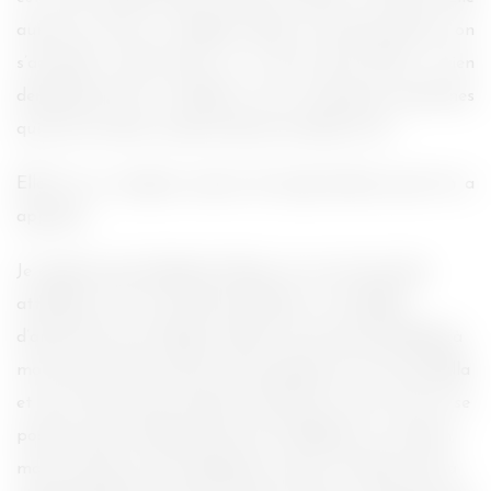
aurait pu avoir un meilleur destin, une plus jolie fin, on
s’accroche à elle, limite on a de la pitié. Elle n’a rien
demandé, elle est tombée sur les mauvaises personnes
qui lui ont menti, comme cela arrive dans la vie.
Elle fut un vampire suceur de sang humain que l’on a
apprécié.
Je regrette que Stephenie Meyer ne se soit pas plus
attardée sur la vie humaine de Bree, ni son début
d’amourette avec Diego, qu’elle n’ait pas plus détaillé (à
moins que cela soit dû au personnage, qui n’est pas Bella
et qui ne fait pas forcément attention à tout, tout en se
posant quinze mille questions). En définitive, c’est bien,
mais il aurait pu être largement mieux. On dirait qu’il a