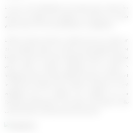
Le livre n’est absolument pas épais (pas comme les
autres), les pages sont épaisses et l’écriture est assez
grosse. Donc il se lit très facilement et rapidement.
L’idée est bonne de faire un dérivé d’un livre. J’étais un
peu sceptique quant au choix du personnage, Bree ne
faisant qu’une très brève apparition dans le troisième
volet, était-ce vraiment nécessaire de la choisir ?
Stephenie aurait pu choisir Riley (le toutou à Victoria et
le chef des nouveaux nés), raconter comment il a été
embobiné par la rouquine, par exemple. Ou sur
l’évolution de Renesmé et son amour avec Jacob. Si elle
continue d’écrire, cela pourrait être pas mal.