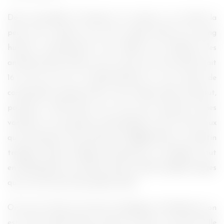
Dans l’ensemble, le bouquin est sympa, on est dans la
peau d’un vampire aux yeux rouges (buveur de sang
humain, contrairement aux Cullens qui préfèrent les
animaux), Bree Tanner, qui n’a que trois mois (elle avait
16 ans lors de sa transformation) et qui essaie de
comprendre pourquoi elle a été mordue, dans quel but,
pourquoi vit-elle dans une cave avec d’autres jeunes
vampires. Les questions existentielles en fait. Pour ceux
qui connaissent toute l’histoire
Twilight
, Bree a un destin
tragique. Meyer l’explique clairement en prologue, tout
en développant sa manière d’écrire. Enfin, quelques pages
qui ne sont pas d’une grande utilité.
On arrive à la fin, à la scène stratégique et finalement, on
est triste qu’elle finisse comme ça (pour ma part). Elle