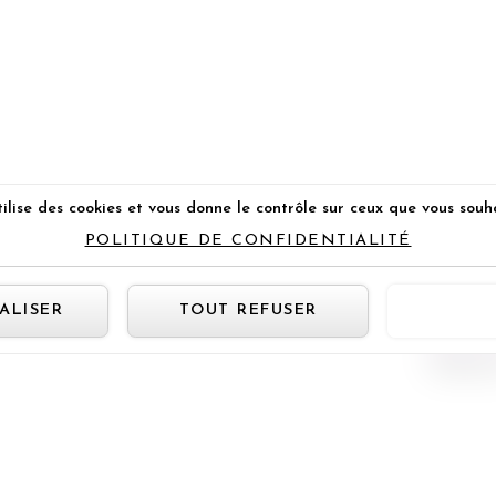
ilise des cookies et vous donne le contrôle sur ceux que vous souh
28/02/20
POLITIQUE DE CONFIDENTIALITÉ
Panneau de gestion des cookie
ALISER
TOUT REFUSER
TOUT 
NEXT P
Diploma