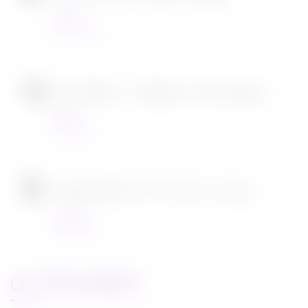
Cinéma
22/12/2021
SOS Fantômes : l’héritage de Jason Reitman
Cinéma
30/11/2021
[CONCOURS] DVD The chef in a truck
Concours
22/11/2021
CATEGORIES