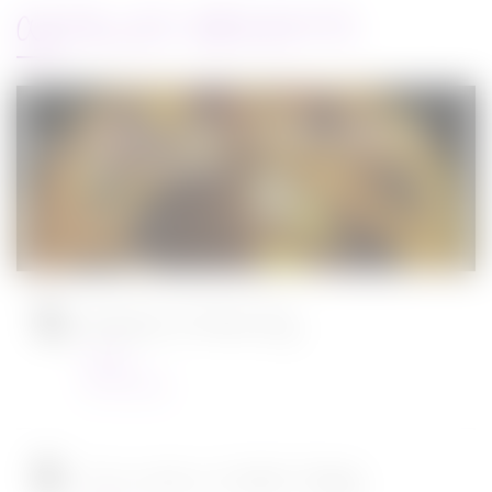
ARTICLES RÉCENTS
Jurassic World : le monde d’après de
Colin Trevorrow
Cinéma
08/06/2022
Ambulance de Michael Bay
Cinéma
23/03/2022
Tous en scène 2 de Garth Jennings