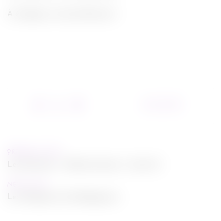
À éradiquer au lance-flammes !
12/12/2014
PREVIOUS POST
Les Souvenirs - Bande-annonce + buzz kit
NEXT POST
Les Pingouins de Madagascar