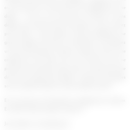
ou une nana qui a envie de jouer les équilibristes en se
disant : « non, je ne me tiens pas à la barre, je tiens
debout tout seul (vous êtes trop nazes si vous ne savez
pas le faire) ». Vous ajoutez à cela une doudoune, une
grosse capuche à fourrure et moi derrière, vous obtenez
un mec qui de temps en temps se repose sur moi et une
capuche qui vient tâter mon nez. Si encore le mec ne
pouvait pas s’accrocher, passe, mais il n’a juste pas envie
de sortir ses mains de ses poches « excuse-moi, mais elles
sont au chaud ! Prends ton mal en patience meuf ! ».
Et une nana qui me bouscule au passage sans s’excuser.
En même temps, pourquoi s’excuser ?!
Joie, bonheur et zénitude quoi !