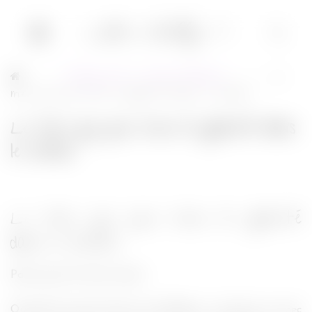
Bobby sort le lance-flammes
Le
→
→
mec qui joue avec la gravité dans le métro
Le mec qui joue avec la gravité dans
le métro
Le mec qui joue avec la gravité
dans le métro
Parce qu’on l’a tous croisé…
Quand la rame de métro est blindée, y a toujours un mec