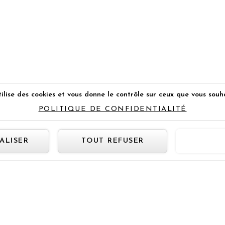
ilise des cookies et vous donne le contrôle sur ceux que vous souh
POLITIQUE DE CONFIDENTIALITÉ
Panneau de gestion des cookie
ALISER
TOUT REFUSER
TOUT 