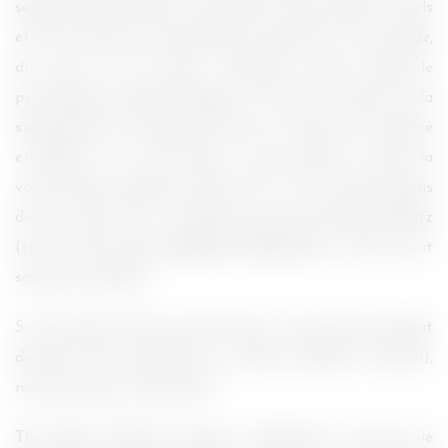
séquence dans le film à la Gondry, avec des effets visuels
et de construction particulière, mais elle est trop rapide,
du coup, j’ai rien pigé ! Seulement après, quand le
personnage principal explique vite fait le tenant de la
supercherie à son acolyte de service. L’histoire est chiante
et bâclée. Il y a des scènes un peu grosses, comme la
voiture dans l’ascenseur (tiens ! Et si je ne sortais jamais
de ma voiture ?!). Le méchant joué par Christoph Waltz
(très très bon dans
Inglorious Basterds
) a l’air de tout
sauf d’un méchant.
Si je ne devais retenir qu’une chose : les scènes de combat
de Kato, bien orchestrées, au ralenti (j’adore le ralenti),
mais pas assez nombreuses.
The Green Hornet
manque cruellement de peps, de