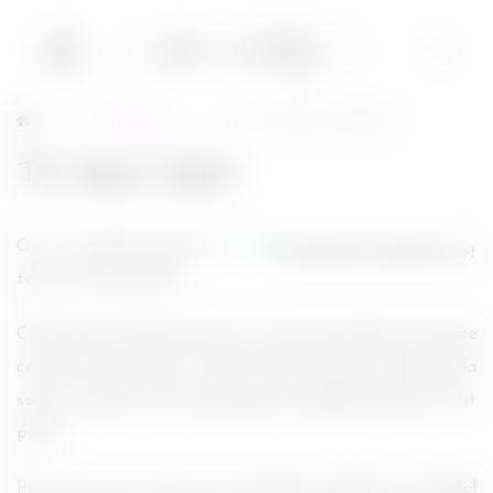
Cinéma
The Green Hornet
→
→
The Green Hornet
Ou en français dans le
texte : le Frelon Vert.
Comment vous dire que c’est un peu l’arnaque de l’année
ce film ?! Sortie hier, vu hier (c’est rare que j’y aille dès la
sortie, concours de circonstances). Emballez Simone, c’est
pesé !
Pour ceux qui n’ont pas remarqué, réalisé par Michel