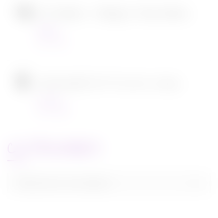
SOS Fantômes : l’héritage de Jason Reitman
Cinéma
30/11/2021
[CONCOURS] DVD The chef in a truck
Concours
22/11/2021
CATEGORIES
Categories
Sélectionner une catégorie