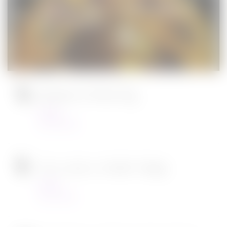
Jurassic World : le monde d’après de
Colin Trevorrow
Cinéma
08/06/2022
Ambulance de Michael Bay
Cinéma
23/03/2022
Tous en scène 2 de Garth Jennings
Cinéma
22/12/2021