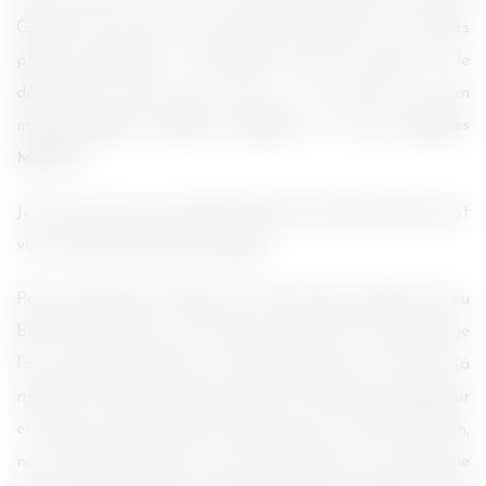
Gondry. On le sait tous, monsieur Gondry a un univers
plutôt particulier, à mi-chemin entre la rêverie et le
déstructuré (vous avez tous vu son film au nom
imprononçable
Eternal Sunshine of the Spotless
Mind
?!).
Je ne vais pas vous raconter l’histoire du film, Allociné est
votre second ami après Google !
Pour commencer, le film est en 3D. Aucun intérêt. J’ai eu
beau la chercher, je ne l’ai pas trouvée ! En revanche, je
l’ai remarquée dans la bande-annonce de
Tron
(à
méditer). J’étais sceptique quant au choix du réalisateur
et j’avais raison. Mince, Gondry pour un film d’action,
non ! Enfin, d’action, je me comprends. Il y a bien une