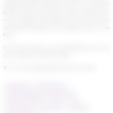
splash, de waouh ! Cameron Diaz ne sert à rien (on dirait
Nicolas Cage, qui joue dans n’importe quel film pour
avoir de l’argent), Seth Rogen et Jay Chou sont deux
comiques de bas étage. Je suis clairement restée sur ma
faim.
Vous l’aurez compris, je vous le déconseille, sauf si vous
n’avez vraiment rien d’autre à faire!
PS : Il n’y a que le générique de fin qui est en 3D !!
CAMERON DIAZ
CHRISTOPH WALTZ
ETERNAL SUNSHINE OF THE SPOTLESS MIND
INGLORIOUS BASTERDS
JAY CHOU
KATO
MICHEL GONDRY
NICOLAS CAGE
SETH ROGEN