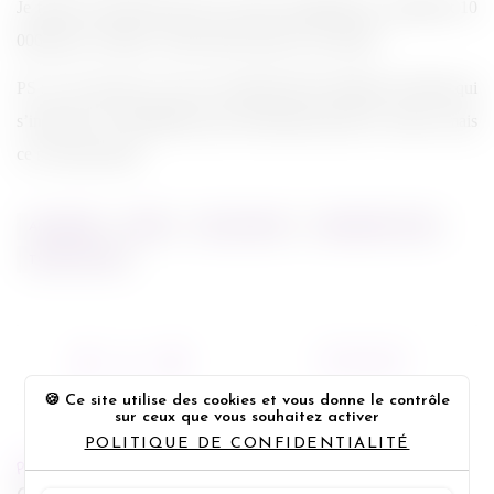
Je finirai en précisant qu’ils n’ont pas rempli Bercy, seulement 10
000 places vendues. Tokio Hotel enfin sur le déclin?
PS : je ne sais pas si vous avez déjà tenté de dompter des filles qui
s’injectent de l’adrénaline pure directement dans les veines, mais
ce n’est pas facile.
ALLEMAND
BERCY
BILL KAULITZ
HUMANOÏD TOUR
TOKIO HOTEL
15/04/2010
Ce site utilise des cookies et vous donne le contrôle
sur ceux que vous souhaitez activer
POLITIQUE DE CONFIDENTIALITÉ
PREVIOUS POST