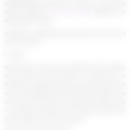
(hiiiiiiiiiiiiiiiiiiiiiiiiiiii). Wouhouh ! Ça décoiffe (n’y voyez aucune
allusion au chanteur et à
son ancienne coiffure
. Maintenant, c’est
plutôt gominé ET bombé).
Honnêtement, j’appréhendais le futur mal de tête, mais je savais à
quoi
je m’exposais.
C’est parti !
Première partie, un DJ qui a fait se trémousser toutes les minettes,
telle une boîte de nuit pour mineurs ! Un grand bravo à la
demoiselle à la rambarde du balcon, qui portait une jupe courte et
dont on voyait clairement le haut de ses bas (selon l’angle, à mon
avis, pas que le haut des bas) et qui portait des lunettes de soleil.
Ca sert toujours, surtout dans le noir complet (ne jamais sous-
estimer la puissance des rayons nocturnes) !