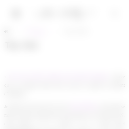
Musique
Tokio Hotel
→
→
Tokio Hotel
«
Et j’ai crié, criÉ-É, oreilles, pour qu’elles reviennent
», parce
qu’à un moment donné elles ont pris la poudre du piment
d’Espelette !
Je pensais avoir tout vécu avec les
Jonas Brothers
, avoir traversé
monts et marées, rampé dans la boue jusqu’au cou. Eh bien NON,
chers lecteurs ! Il y a mieux ! Il y a Tokio Hotel