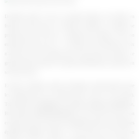
Deuxième partie, Ô joie, un groupe français, qui chante en
français, mal qui plus est ! Durant les balances, le chanteur se
prenait pour une rock star « j’entends pas la guitare ! Non, on
entend pas assez ma voix ». À la limite, ne pas entendre ta voix
n’aurait pas été une grande perte. Pour être plus concrète, ce
groupe essaie de surfer sur la vague des BB Brunes, sauf qu’ils en
sont encore loin !
Et enfin, le meilleur, la pièce de résistance comme aiment le dire
les Anglo-saxons (et en français dans le texte s’il vous plait).
Tokio Hotel et
sa chanteuse
son chanteur androgyne énigmatique,
Bill Kaulitz (Hiiiiiiiiiiiiiiiiiiiiiiiiiiiiii). Qu’il était beau dans son
costume de scène, une sorte de combinaison noire avec d’énormes
épaulettes brillantes. Waouh ! Je vous passe les trois mots en