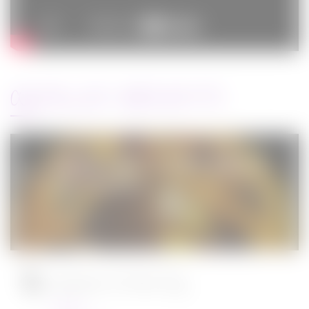
ARTICLES RÉCENTS
Jurassic World : le monde d’après de
Colin Trevorrow
Cinéma
08/06/2022
Ambulance de Michael Bay
Cinéma