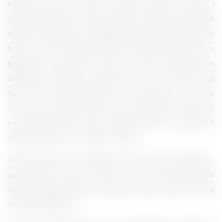
français et tout le reste dans un anglais à hacher au couteau !
Allons directement aux choses sérieuses, la musique. Ils partaient
déjà avec un handicap : l’allemand (ma bête noire au collège et au
lycée). Une fois qu’il était possible de faire abstraction des cris
hystériques des minettes en émoi, on arrivait à distinguer des
semblants de chansons. J’aimerai pouvoir vous dire que c’était
bien ou pas, mais franchement, je n’y arriverai pas. J’ai mis le
cerveau sur off, j’étais un peu à l’ouest, j’entendais, j’ai essayé de
me concentrer parfois, mais sans grand succès. Ça fait mal aux
oreilles (chansons + cris) et puis c’est tout.
Au moins, point de vue scénique, il y avait un peu de recherche :
grosse boule en acier qui s’ouvre en deux et des passerelles qui
viennent s’ajuster plus tard. Toujours ça de pris, mais on est loin
du Johnny Hallyday !