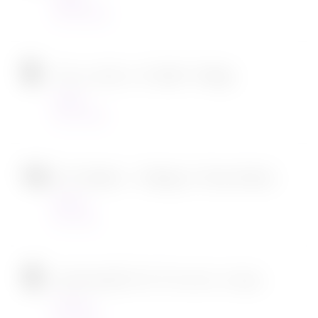
23/03/2022
Tous en scène 2 de Garth Jennings
Cinéma
22/12/2021
SOS Fantômes : l’héritage de Jason Reitman
Cinéma
30/11/2021
[CONCOURS] DVD The chef in a truck
Concours