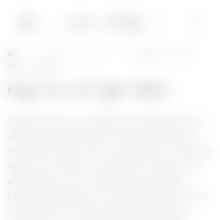
Articles divers
Image Post With
→
→
Right Sidebar
Image Post With Right Sidebar
Sed quis ipsum eu mi condimentum vehicula. Nam sed
nisi dictum, faucibus augue at, posuere nibh. Sed nec
euismod justo. Duis cursus rutrum molestie. Ut accumsan
lorem nunc, ut lobortis urna hendrerit et. Sed non erat
porta, feugiat mi nec, tincidunt massa. Maecenas
faucibus sollicitudin justo, vitae molestie turpis porta ut.
Class aptent taciti sociosqu ad litora torquent per