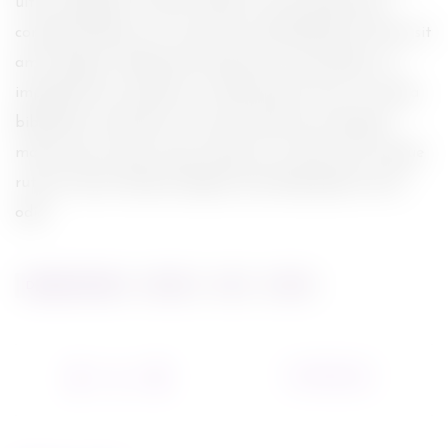
ultrices dignissim massa. Morbi ut ante elementum,
consequat libero nec, ornare dui. Sed eleifend at lorem sit
amet sagittis. Maecenas fermentum turpis libero, et
imperdiet dui venenatis ut. Nam dictum enim ut massa
bibendum consectetur. Fusce fermentum consequat
massa, quis ornare turpis semper non. Sed viverra neque
rutrum metus facilisis aliquam sed malesuada rutrum
odio.
DREAMCATCHER
PHOTO
SKY
STUFF
04/03/2014