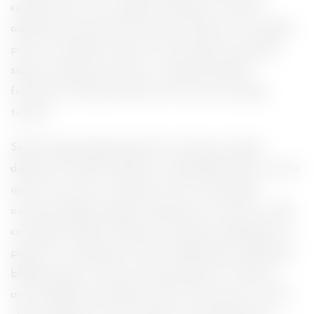
conubia nostra, per inceptos himenaeos. Vivamus
adipiscing, purus eget fermentum iaculis, leo mi sodales
purus, a convallis mi ipsum in elit. Aenean consequat
sapien tincidunt dui auctor, ut adipiscing tellus
fermentum. Maecenas dictum nisl in purus feugiat
tempus.
Sed sed augue adipiscing lorem tristique convallis
dignissim id nulla. Interdum et malesuada fames ac ante
ipsum nec primis in faucibus. Proin ornare ligula
accumsan aliquet egestas. Maecenas non velit nec nulla
commodo faucibus. Maecenas velit lacus, bibendum vel
placerat a, scelerisque eu lacus. Pellentesque sollicitudin
blandit neque. Cras quis euismod sapien, et pulvinar
ante. Phasellus ante libero, iaculis vitae ipsum sit amet,