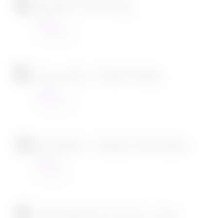
Ambulance de Michael Bay
Cinéma
23/03/2022
Tous en scène 2 de Garth Jennings
Cinéma
22/12/2021
SOS Fantômes : l’héritage de Jason Reitman
Cinéma
30/11/2021
[CONCOURS] DVD The chef in a truck