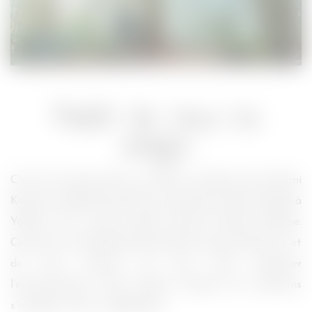
Forêt de tous les
songes
C’est de nouveau dans une forêt mystique que Naomi
Kawase a décidé de perdre les spectateurs dans Voyage à
Yoshino avec comme guide spirituel Juliette Binoche.
Comme à son habitude, elle prend le temps d’observer et
de nous montrer, de nous faire apprécier
l’environnement, Mère Nature, laissant les émotions
s’installer, s’étirer, vagabonder.