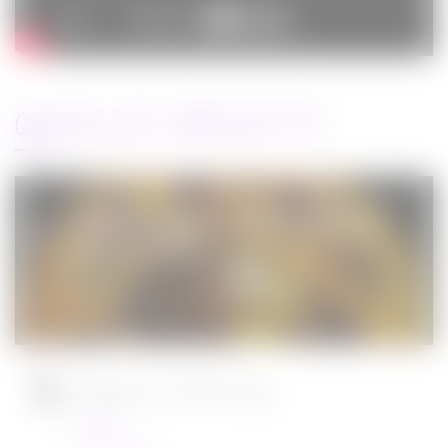
ARTICLES RÉCENTS
Jurassic World : le monde d’après de
Colin Trevorrow
Cinéma
08/06/2022
Ambulance de Michael Bay
Cinéma