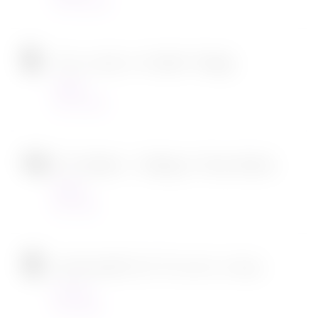
23/03/2022
Tous en scène 2 de Garth Jennings
Cinéma
22/12/2021
SOS Fantômes : l’héritage de Jason Reitman
Cinéma
30/11/2021
[CONCOURS] DVD The chef in a truck
Concours
22/11/2021