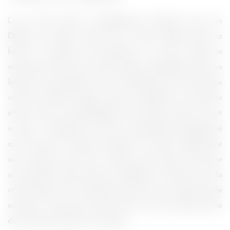
Là où elle m’avait complètement charmée avec Les
Délices de Tokyo, j’avoue être restée perdue dans sa
forêt, ne sachant pas apprécier à sa juste valeur le
mysticisme des lieux. J’aime qu’elle m’embarque dans sa
lenteur pour apprécier la vie, les détails, les sons (j’aurais
voulu les odeurs boisées aussi), cependant, son histoire
était un peu trop alambiquée à mon goût, même si tout
se tient : l’opposition entre le contemporain goudronné
qui traverse la verdure naturelle, et la dure réalité face
aux souvenirs que font resurgir cette forêt. Peut-être
suis-je allée trop loin dans ma réflexion ? Partant vers la
réincarnation et la renaissance, alors qu’il ne s’agit que de
souvenirs… Quoi que je pense qu’il y a une certaine forme
de renaissance dans son propos.