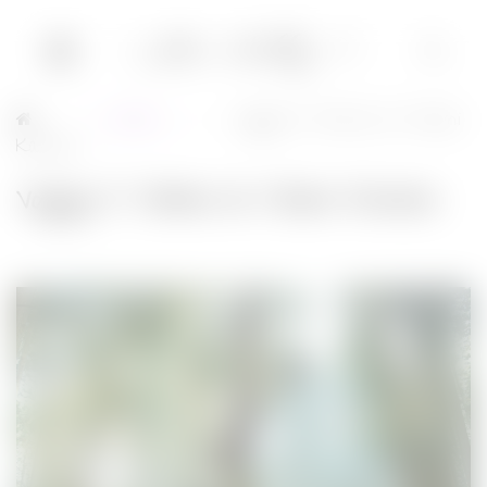
Cinéma
Voyage à Yoshino de Naomi
→
→
Kawase
Voyage à Yoshino de Naomi Kawase