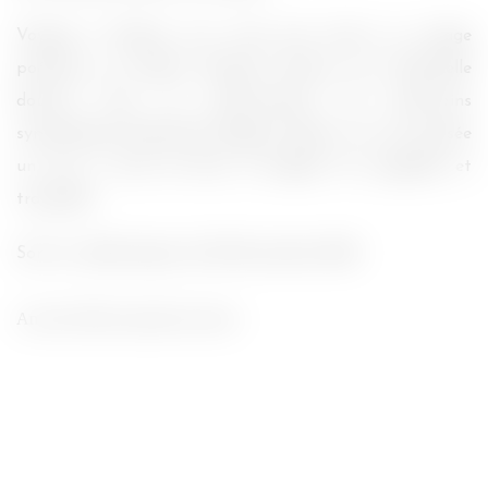
Voyage à Yoshino n’en reste pas moins un voyage
poétique où Juliette Binoche déverse son habituelle
douceur face au renfermement du néanmoins
sympathique Masatoshi Nagase. Même si je suis passée
un peu à côté du film, la balade fut agréable et
tranquille.
Sorti en salles depuis le 28 Novembre 2018.