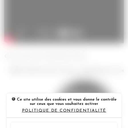
Ce jeu concours est maintenant terminé.
©2018 , 2019 Paramount Pictures. © 2019 Hasbro. Tous
Ce site utilise des cookies et vous donne le contrôle
sur ceux que vous souhaitez activer
droits réservés.
POLITIQUE DE CONFIDENTIALITÉ