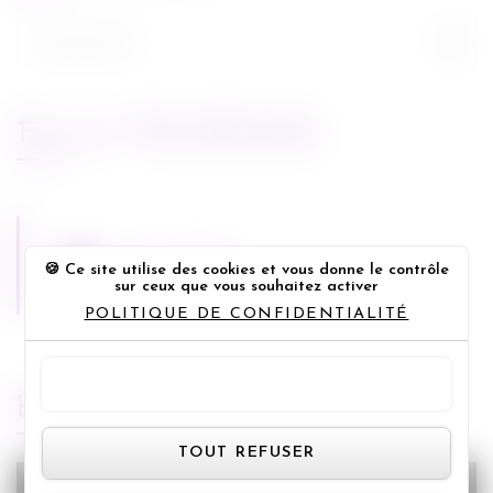
Rechercher :
FLUX FACEBOOK
Miss Bobby
Ce site utilise des cookies et vous donne le contrôle
sur ceux que vous souhaitez activer
POLITIQUE DE CONFIDENTIALITÉ
TOUT ACCEPTER
BANDE-ANNONCE
Panneau de gestion des cookie
TOUT REFUSER