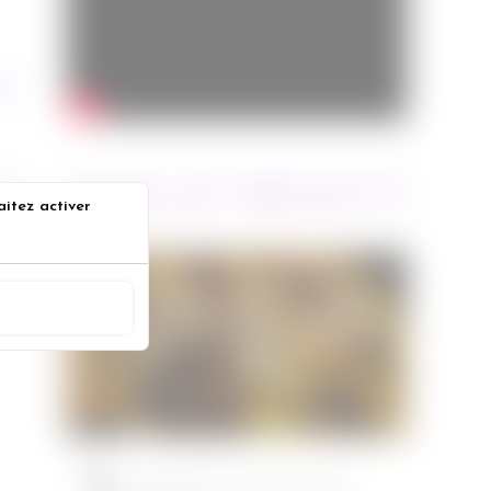
010
ARTICLES RÉCENTS
OST
aitez activer
e 3
s
Jurassic World : le monde
ACCEPTER
d’après de Colin Trevorrow
Cinéma
08/06/2022