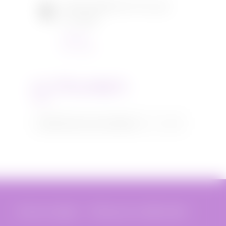
[CONCOURS] DVD The chef
in a truck
Concours
22/11/2021
CATEGORIES
Categories
Sélectionner une catégorie
Mentions légales
Politique de confidentialité