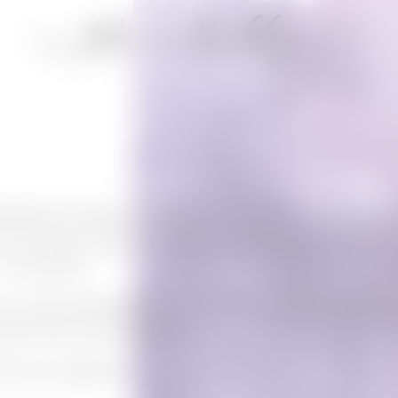
décidé de camper au fond de moi en ce moment, a é
du troisième volet de
Twilight : Eclipse
(ou
Hésitation
c’est selon) !
’il y a des passages intéressants dans cet opus (et je
même pas du quatrième)!
ds avec impatience :