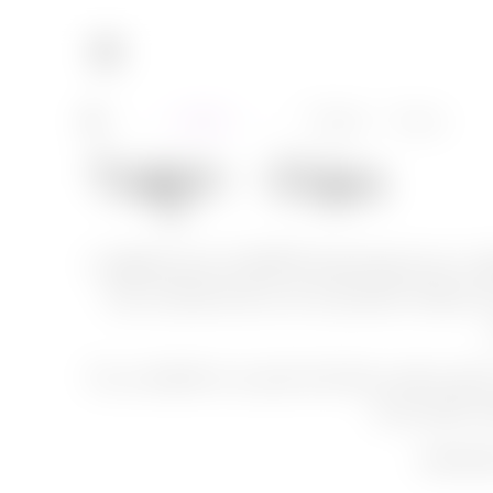
Cinéma
Twilight : Eclipse
→
→
Twilight : Eclipse
L’adolescente (LIMITE hystérique) qui a 
très contente de voir le premier teaser 
Il y a intérêt à ce qu’il soit bon, parce qu
vous parle 
J’atten