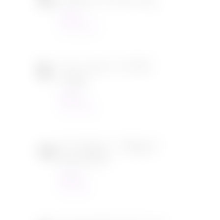
Ambulance de Michael Bay
Cinéma
23/03/2022
Tous en scène 2 de Garth
Jennings
Cinéma
22/12/2021
SOS Fantômes : l’héritage de
Jason Reitman
Cinéma
30/11/2021