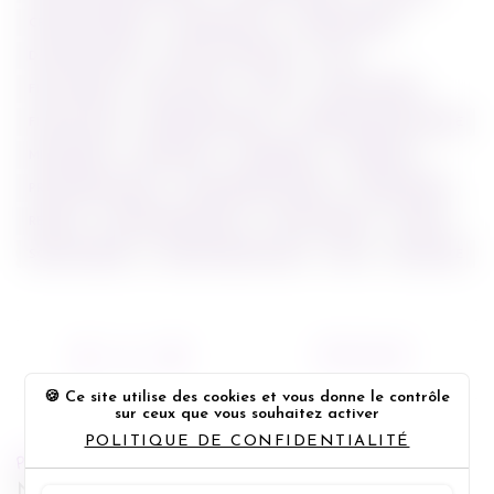
CRITIQUE CINÉMA
CRITIQUE FILM
DANIEL BARNZ
DATE DE SORTIE
FELICITY HUFFMAN
FILM
FILM À VENIR
FILM À VOIR
FILMS
FILMS À VENIR
FILMS À VOIR
JENNIFER ANISTON
JENNIFER ANISTON CAKE
MISS BOBBY
MISS BOBY
MISSBOBBY
MISSBOBY
PROCHAINE SORTIE
PROCHAINES SORTIES
RÉALISATEUR
REVOIR
SAM WORTHINGTON
SORTI CINEMA
SORTIE
SORTIE CINEMA
SORTIE FRANCE CAKE
VOIR
VOIR CAKE
08/04/2015
Ce site utilise des cookies et vous donne le contrôle
sur ceux que vous souhaitez activer
POLITIQUE DE CONFIDENTIALITÉ
PREVIOUS POST
Night Call - Extrait exclusif pour la sortie en vidéo