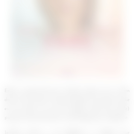
Enfin un grand rôle pour Jennifer Aniston avec ce film
dont le titre inspire à la gourmandise. Et pourtant, Cake
est loin d’être une part de gâteau (elle était facile)
puisqu’il traite de la perte et de la dépression. Ambiance.
Jennifer Aniston a été défigurée et enlaidie pour