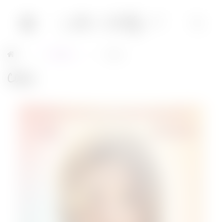
Cinéma
Cake
→
→
Cake