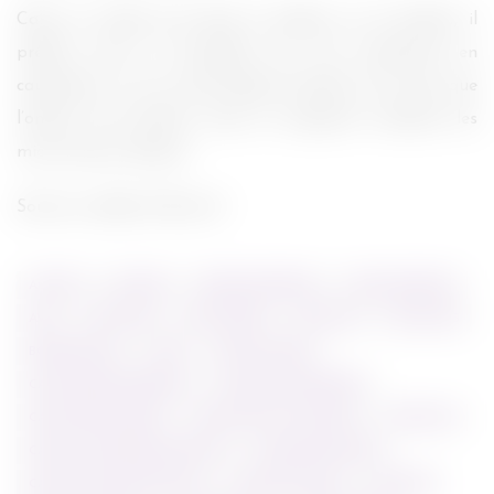
Cake ne tombe pas dans le pathos ou la facilité, il
préfère suivre un quotidien qui s’est transformé en
cauchemar où son personnage principal n’est plus que
l’ombre de lui-même, mais en exposant toutefois les
micros lueurs d’espoir.
Sortie en salles le 08 avril.
ACTEUR
ACTEURS
ADRIANA BARRAZA
ANNA KENDRICK
AVIS
AVIS CAKE
AVIS CINEMA
AVIS FILM
AVIS FILMS
BOBBYWOOD
CAKE
CAKE ACTEURS
CAKE ADRIANA BARRAZA
CAKE ANNA KENDRICK
CAKE DANIEL BARNZ
CAKE FELICITY HUFFMAN
CAKE FILM
CAKE FILM JENNIFER ANISTON
CAKE RÉALISATEUR
CAKE SAM WORTHINGTON
CRAITIQUE CAKE
CRITIQUE