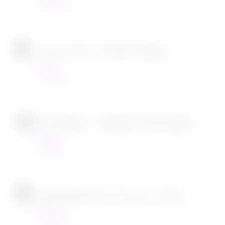
23/03/2022
Tous en scène 2 de Garth Jennings
Cinéma
22/12/2021
SOS Fantômes : l’héritage de Jason Reitman
Cinéma
30/11/2021
[CONCOURS] DVD The chef in a truck
Concours
22/11/2021