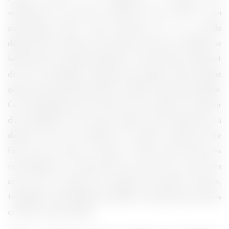
représenter au mieux le drame qui est arrivé à son
personnage Claire. Cette dernière est à un stade
dépressif très avancé où la colère a fini par s’installer, ne
laissant plus vraiment de place à un brin de joie, colorant
de noir le quotidien. Chaque pas, chaque réveil, chaque
geste pourtant facile devient un effort incommensurable.
Ce mal engendré par la perte de son enfant, où l’espoir
d’un lendemain n’est qu’une vague notion abstraite, où
demain rime avec obstacle et surréel, comment faire
face, tenir le coup et avancer ? Cake s’inscrit dans ces
interrogations, ce mal qui peut nous arriver à tous, d’un
coup, sous la dureté du regard de Jennifer Aniston,
troublante, profondément blessée et bouleversante dans
ce rôle à contre-emploi.