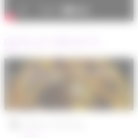
ARTICLES RÉCENTS
Jurassic World : le monde d’après de
Colin Trevorrow
Cinéma
08/06/2022
Ambulance de Michael Bay
Cinéma